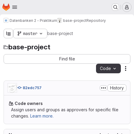
Homepage
Skip to main content
M
Datenbanken 2 - Praktikum
base-project
Repository
master
base-project
base-project
Find file
Code
Act
History
82edc757
Code owners
Assign users and groups as approvers for specific file
changes.
Learn more.