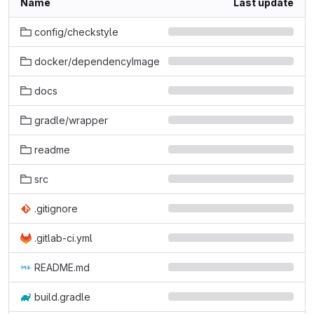
Name
Last update
config/checkstyle
docker/dependencyImage
docs
gradle/wrapper
readme
src
.gitignore
.gitlab-ci.yml
README.md
build.gradle